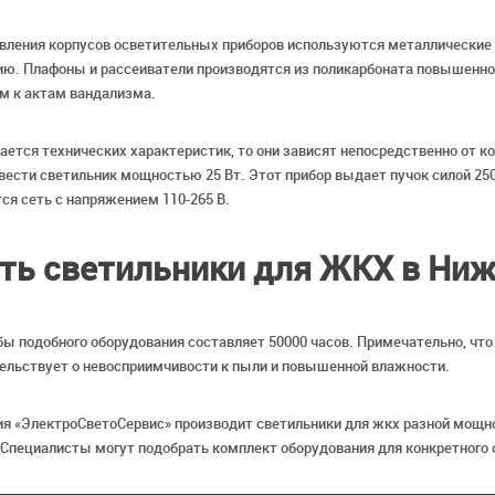
вления корпусов осветительных приборов используются металлические 
ю. Плафоны и рассеиватели производятся из поликарбоната повышенной
м к актам вандализма.
ается технических характеристик, то они зависят непосредственно от к
ести светильник мощностью 25 Вт. Этот прибор выдает пучок силой 250
ся сеть с напряжением 110-265 В.
ть светильники для ЖКХ в Ни
ы подобного оборудования составляет 50000 часов. Примечательно, что
ельствует о невосприимчивости к пыли и повышенной влажности.
я «ЭлектроСветоСервис» производит светильники для жкх разной мощн
Специалисты могут подобрать комплект оборудования для конкретного 