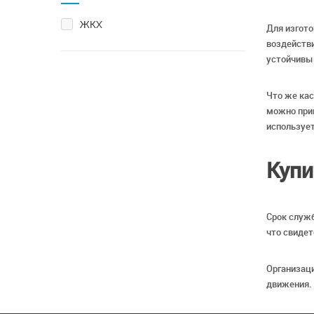
ЖКХ
Для изгото
воздействи
устойчивы
Что же кас
можно прив
использует
Купи
Срок служб
что свидет
Организаци
движения. 