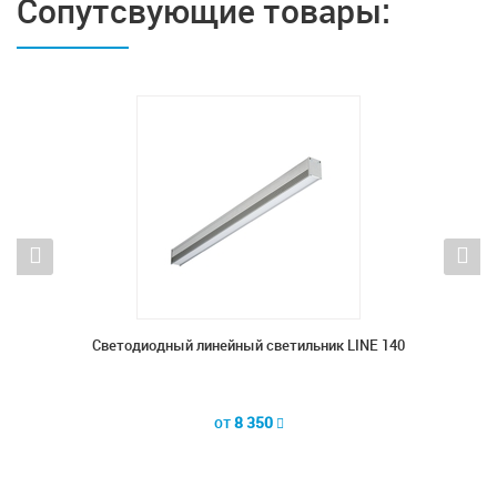
Сопутсвующие товары:
 LINE-
Светодиодный линейный светильник LINE 140
Светод
от
8 350