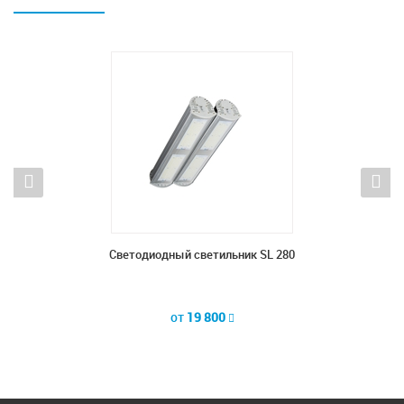
20
Светодиодный светильник SL 280
С
от
19 800