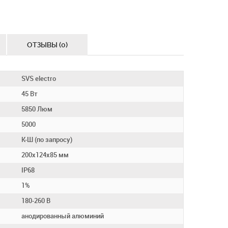
ОТЗЫВЫ (0)
SVS electro
45 Вт
5850 Люм
5000
К-Ш (по запросу)
200х124х85 мм
IP68
1%
180-260 В
анодированный алюминий