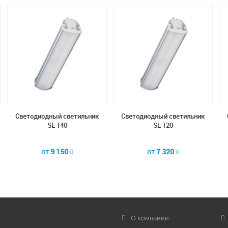
дный светильник
Светодиодный светильник
Светодиодный
SL 140
SL 120
SL 
от
9 150
от
7 320
от
4 
О компании